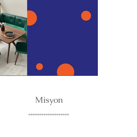
Misyon
°°°°°°°°°°°°°°°°°°°