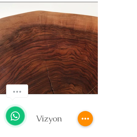
Vizyon
°°°°°°°°°°°°°°°°°°°°°°°°°°°°°°°