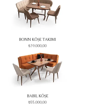
BONN KÖŞE TAKIMI
Fiyat
₺39.000,00
BABIL KÖŞE
Fiyat
₺55.000,00