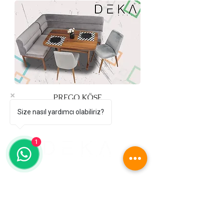
PREGO KÖŞE
Fiyat
₺50.000,00
Size nasıl yardımcı olabiliriz?
1