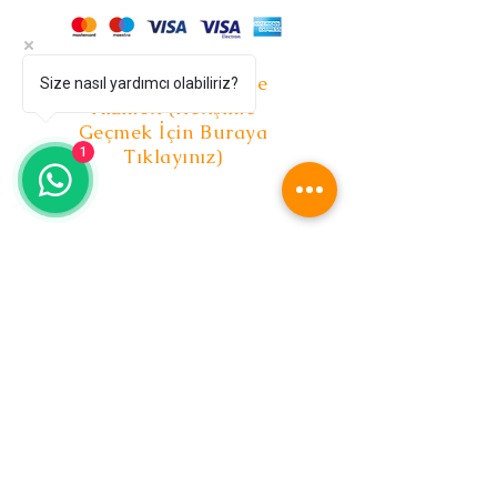
Kurulum ve Nakliye
Size nasıl yardımcı olabiliriz?
Hizmeti (İletişime
Geçmek İçin Buraya
Tıklayınız)
1
KOLTUK TAKIMLARI
Masa Ve Köşe Takımları